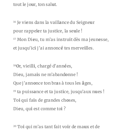
tout le jo
u
r, ton sal
u
t.
Je vi
e
ns dans la vaill
a
nce du Seigne
u
r
16
pour rappel
e
r ta just
i
ce, la se
u
le !
Mon Di
e
u, tu m’as instru
i
t dès ma jeun
e
sse,
17
et jusqu’ic
i
j’ai annonc
é
tes merve
i
lles.
O
r, vieill
i
, chargé d’ann
é
es,
18
Di
e
u, jama
i
s ne m’aband
o
nne !
Que j’ann
o
nce ton br
a
s à tous les
â
ges,
ta puiss
a
nce et ta just
i
ce, jusqu’aux n
u
es !
19
To
i
qui fa
i
s de grandes ch
o
ses,
Di
e
u, qu
i
est comme to
i
?
To
i
qui m’as tant fait vo
i
r de ma
u
x et de
20