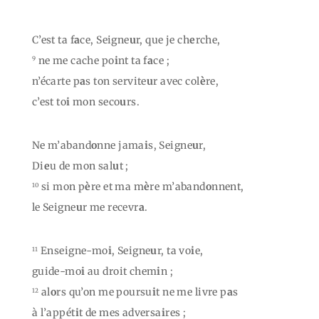
C’est ta f
a
ce, Seigne
u
r, que je ch
e
rche,
ne me cache po
i
nt ta f
a
ce ;
9
n’écarte p
a
s ton servite
u
r avec col
è
re,
c’est to
i
mon seco
u
rs.
Ne m’aband
o
nne jama
i
s, Seigne
u
r,
Di
e
u de mon sal
u
t ;
si mon p
è
re et ma m
è
re m’aband
o
nnent,
10
le Seigne
u
r me recevr
a
.
Enseigne-mo
i
, Seigne
u
r, ta vo
i
e,
11
guide-mo
i
au droit chem
i
n ;
al
o
rs qu’on me poursu
i
t ne me livre p
a
s
12
à l’appét
i
t de mes adversa
i
res ;