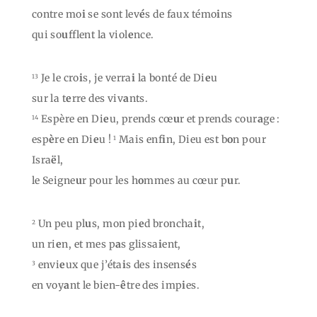
contre mo
i
se sont lev
é
s de faux témo
i
ns
qui so
u
fflent la viol
e
nce.
Je le cro
i
s, je verra
i
la bonté de Di
e
u
13
sur la t
e
rre des viv
a
nts.
Espère en Di
e
u, prends cœ
u
r et prends cour
a
ge :
14
esp
è
re en Di
e
u !
Mais enf
i
n, Dieu est b
o
n pour
1
Isra
ë
l,
le Seigne
u
r pour les h
o
mmes au cœur p
u
r.
Un peu pl
u
s, mon pi
e
d broncha
i
t,
2
un ri
e
n, et mes p
a
s glissa
i
ent,
envi
e
ux que j’éta
i
s des insens
é
s
3
en voy
a
nt le bien-
ê
tre des imp
i
es.