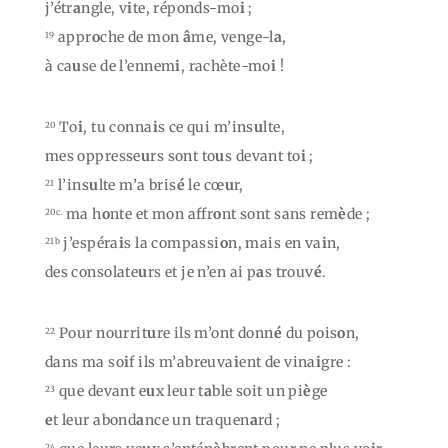
j’étr
a
ngle, v
i
te, réponds-mo
i
;
appr
o
che de mon
â
me, venge-l
a
,
19
à ca
u
se de l’ennem
i
, rachète-mo
i
!
To
i
, tu conna
i
s ce qui m’ins
u
lte,
20
mes oppresse
u
rs sont to
u
s devant to
i
;
l’ins
u
lte m’a bris
é
le cœ
u
r,
21
ma h
o
nte et mon affr
o
nt sont sans rem
è
de ;
20c.
j’espéra
i
s la compassi
o
n, mais en va
i
n,
21b
des consolate
u
rs et je n’en ai p
a
s trouv
é
.
Pour nourrit
u
re ils m’ont donn
é
du pois
o
n,
22
dans ma so
i
f ils m’abreuva
i
ent de vina
i
gre :
que devant e
u
x leur t
a
ble soit un pi
è
ge
23
e
t leur abond
a
nce un traquen
a
rd ;
24