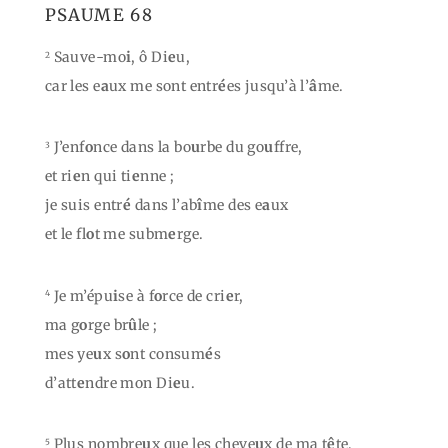
PSAUME 68
Sauve-mo
i
, ô Di
e
u,
2
car les e
a
ux me sont entr
é
es jusqu’à l’
â
me.
J’enf
o
nce dans la bo
u
rbe du go
u
ffre,
3
et ri
e
n qui ti
e
nne ;
je suis entr
é
dans l’ab
î
me des e
a
ux
et le fl
o
t me subm
e
rge.
Je m’épu
i
se à f
o
rce de cri
e
r,
4
ma g
o
rge br
û
le ;
mes ye
u
x s
o
nt consum
é
s
d’att
e
ndre mon Di
e
u.
Plus nombre
u
x que les cheve
u
x de ma t
ê
te,
5