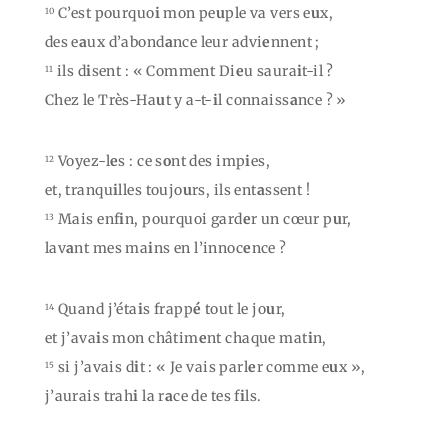
C’est pourquo
i
mon pe
u
ple va vers e
u
x,
10
des e
a
ux d’abond
a
nce leur advi
e
nnent ;
ils d
i
sent : « Comment Di
e
u saura
i
t-il ?
11
Chez le Très-Ha
u
t y a-t-
i
l connaiss
a
nce ? »
Voyez-l
e
s : ce s
o
nt des imp
i
es,
12
et, tranqu
i
lles toujo
u
rs, ils ent
a
ssent !
Mais enf
i
n, pourquoi gard
e
r un cœur p
u
r,
13
lav
a
nt mes ma
i
ns en l’innoc
e
nce ?
Quand j’éta
i
s frapp
é
tout le jo
u
r,
14
et j’ava
i
s mon châtim
e
nt chaque mat
i
n,
si j’avais d
i
t : « Je vais parl
e
r comme e
u
x »,
15
j’aurais trah
i
la r
a
ce de tes f
i
ls.