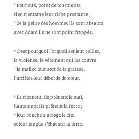
Pour e
u
x, po
i
nt de tourm
e
nts,
4
rien n’ent
a
me leur r
i
che prest
a
nce ;
de la pe
i
ne des h
o
mmes ils sont abs
e
nts,
5
avec Ad
a
m ils ne sont po
i
nt frapp
é
s.
C’est pourquo
i
l’orgue
i
l est leur colli
e
r,
6
la viol
e
nce, le vêtem
e
nt qui les co
u
vre ;
la mal
i
ce leur s
o
rt de la gra
i
sse,
7
l’artif
i
ce leur déb
o
rde du cœ
u
r.
Ils ric
a
nent, ils pr
ô
nent le mal,
8
hautem
e
nt ils pr
ô
nent la f
o
rce ;
leur bo
u
che s’arr
o
ge le ci
e
l
9
et leur l
a
ngue s’éb
a
t sur la t
e
rre.