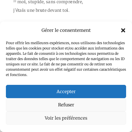
mo
i
, stup
i
de, sans compr
e
ndre,
22
j’éta
i
s une br
u
te devant to
i
.
Et mo
i
, qui resta
i
s devant to
i
,
23
Gérer le consentement
tu m’as sais
i
p
a
r ma main dro
i
te ;
Pour offrir les meilleures expériences, nous utilisons des technologies
par ton conse
i
l tu v
a
s me condu
i
re
24
telles que les cookies pour stocker et/ou accéder aux informations des
appareils. Le fait de consentir à ces technologies nous permettra de
pu
i
s dans la glo
i
re me prendr
a
s.
traiter des données telles que le comportement de navigation ou les ID
uniques sur ce site. Le fait de ne pas consentir ou de retirer son
consentement peut avoir un effet négatif sur certaines caractéristiques
Qui d
o
nc aura
i
s-je dans le ci
e
l ?
25
et fonctions.
Avec to
i
, je suis sans dés
i
r sur la t
e
rre.
Et ma cha
i
r et mon cœ
u
r sont consum
é
s :
26
Accepter
roc de mon cœ
u
r, ma p
a
rt, Dieu à jama
i
s !
Refuser
Qui s’élo
i
gne de to
i
périr
a
,
27
Voir les préférences
tu ext
i
rpes ce
u
x qui te déla
i
ssent.