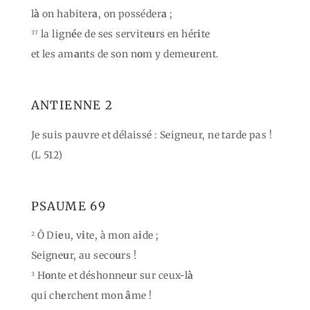
l
à
on habiter
a
, on posséder
a
;
la lign
é
e de ses servite
u
rs en hér
i
te
37
et les am
a
nts de son n
o
m y deme
u
rent.
ANTIENNE 2
Je suis pauvre et délaissé : Seigneur, ne tarde pas !
(L 512)
PSAUME 69
Ô Di
e
u, v
i
te, à mon a
i
de ;
2
Seigne
u
r, au seco
u
rs !
H
o
nte et déshonne
u
r sur ceux-l
à
3
qui ch
e
rchent mon
â
me !