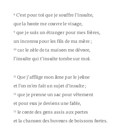
C’est pour to
i
que je so
u
ffre l’ins
u
lte,
8
que la h
o
nte me co
u
vre le vis
a
ge,
que je su
i
s un étrang
e
r pour mes fr
è
res,
9
un inconn
u
pour les f
i
ls de ma m
è
re ;
car le z
è
le de ta mais
o
n me dév
o
re,
10
l’ins
u
lte qui t’ins
u
lte tombe sur mo
i
.
Que j’affl
i
ge mon
â
me par le je
û
ne
11
et l’on m’en fa
i
t un suj
e
t d’ins
u
lte ;
que je pr
e
nne un s
a
c pour vêtem
e
nt
12
et pour e
u
x je devi
e
ns une f
a
ble,
le c
o
nte des g
e
ns assis aux p
o
rtes
13
et la chans
o
n des buve
u
rs de boissons f
o
rtes.