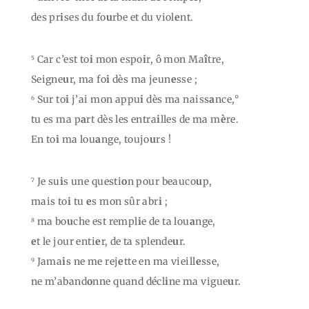
des pr
i
ses du fo
u
rbe et du viol
e
nt.
Car c’est to
i
mon espo
i
r, ô mon Ma
î
tre,
5
Seigne
u
r, ma fo
i
dès ma jeun
e
sse ;
Sur to
i
j’ai mon appu
i
dès ma naiss
a
nce,°
6
tu es ma p
a
rt dès les entra
i
lles de ma m
è
re.
En to
i
ma lou
a
nge, toujo
u
rs !
Je su
i
s une questi
o
n pour beauco
u
p,
7
mais to
i
tu
e
s mon sûr abr
i
;
ma bo
u
che est rempl
i
e de ta lou
a
nge,
8
e
t le jour enti
e
r, de ta splende
u
r.
Jama
i
s ne me rej
e
tte en ma vieill
e
sse,
9
ne m’aband
o
nne quand décl
i
ne ma vigue
u
r.