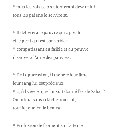
tous les ro
i
s se prosterner
o
nt devant lu
i
,
11
tous les paï
e
ns le servir
o
nt.
Il délivrer
a
le pa
u
vre qui app
e
lle
12
et le pet
i
t qui est sans a
i
de ;
compatiss
a
nt au fa
i
ble et au pa
u
vre,
13
il sauver
a
l’âme des pa
u
vres.
De l’oppressi
o
n, il rach
è
te leur
â
me,
14
leur s
a
ng lui est préci
e
ux.
Qu’il v
i
ve et que lui soit donn
é
l’or de Sab
a
!°
15
On prier
a
sans rel
â
che pour lu
i
,
tout le jo
u
r, on le bénir
a
.
Profusi
o
n de from
e
nt sur la t
e
rre
16