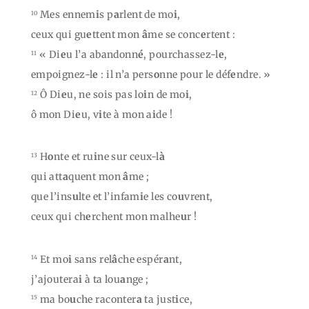
Mes ennem
i
s p
a
rlent de mo
i
,
10
ceux qui gu
e
ttent mon
â
me se conc
e
rtent :
« Di
e
u l’a abandonn
é
, pourchassez-l
e
,
11
empoignez-l
e
: il n’a pers
o
nne pour le déf
e
ndre. »
Ô Di
e
u, ne sois pas lo
i
n de mo
i
,
12
ô mon Di
e
u, v
i
te à mon a
i
de !
H
o
nte et ru
i
ne sur ceux-l
à
13
qui att
a
quent mon
â
me ;
que l’ins
u
lte et l’infam
i
e les co
u
vrent,
ceux qui ch
e
rchent mon malhe
u
r !
Et mo
i
sans rel
â
che espér
a
nt,
14
j’ajoutera
i
à ta lou
a
nge ;
ma bo
u
che raconter
a
ta just
i
ce,
15