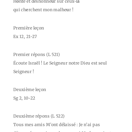
H
o
nte et déshonne
u
r sur ceux-l
à
qui ch
e
rchent mon malhe
u
r !
Première leçon
Ex 12, 21-27
Premier répons (L 521)
Écoute Israël ! Le Seigneur notre Dieu est seul
Seigneur !
Deuxième leçon
Sg 2, 10-22
Deuxième répons (L 522)
Tous mes amis M’ont délaissé : Je n’ai pas