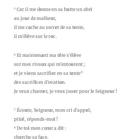
Car il me d
o
nne en sa h
u
tte un abr
i
5
au jo
u
r de malhe
u
r,
il me c
a
che au secr
e
t de sa t
e
nte,
il m’él
è
ve sur le r
o
c.
Et mainten
a
nt ma t
ê
te s’él
è
ve
6
sur mes riva
u
x qui m’ento
u
rent ;
et je vi
e
ns sacrifi
e
r en sa t
e
nte°
des sacrif
i
ces d’ovati
o
n.
Je veux chant
e
r, je veux jou
e
r pour le Seigne
u
r !
Éco
u
te, Seigne
u
r, mon cri d’app
e
l,
7
piti
é
, réponds-mo
i
!
De to
i
mon cœ
u
r a d
i
t :
8
ch
e
rche sa f
a
ce.