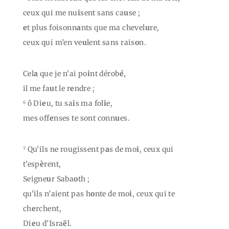
ceux qui me nu
i
sent sans ca
u
se ;
e
t plus foisonn
a
nts que ma chevel
u
re,
ceux qui m’en ve
u
lent sans rais
o
n.
Cel
a
que je n’ai po
i
nt dérob
é
,
il me fa
u
t le r
e
ndre ;
ô Di
e
u, tu sa
i
s ma fol
i
e,
6
mes off
e
nses te sont conn
u
es.
Qu’ils ne rougissent p
a
s de mo
i
, ceux qui
7
t’esp
è
rent,
Seigne
u
r Saba
o
th ;
qu’ils n’aient pas h
o
nte de mo
i
, ceux qui te
ch
e
rchent,
Di
e
u d’Isra
ë
l.