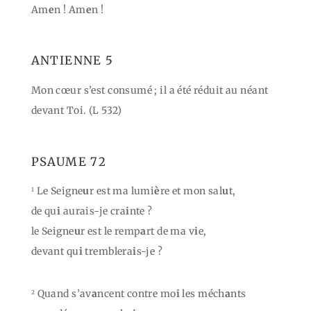
Am
e
n ! Am
e
n !
ANTIENNE 5
Mon cœur s’est consumé ; il a été réduit au néant
devant Toi. (L 532)
PSAUME 72
Le Seigne
u
r est ma lumi
è
re et mon sal
u
t,
1
de qu
i
aurais-je cra
i
nte ?
le Seigne
u
r est le remp
a
rt de ma v
i
e,
devant qu
i
tremblera
i
s-je ?
Quand s’av
a
ncent contre mo
i
les méch
a
nts
2