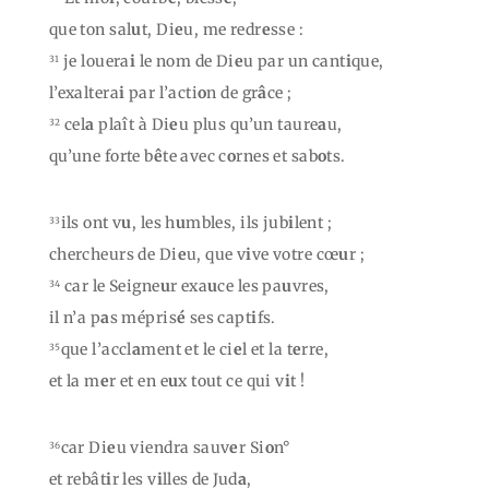
que ton sal
u
t, Di
e
u, me redr
e
sse :
je louera
i
le nom de Di
e
u par un cant
i
que,
31
l’exaltera
i
par l’acti
o
n de gr
â
ce ;
cel
a
plaît à Di
e
u plus qu’un taure
a
u,
32
qu’une forte b
ê
te avec c
o
rnes et sab
o
ts.
ils ont v
u
, les h
u
mbles, ils jub
i
lent ;
33
chercheurs de Di
e
u, que v
i
ve votre cœ
u
r ;
car le Seigne
u
r exa
u
ce les pa
u
vres,
34
il n’a p
a
s mépris
é
ses capt
i
fs.
que l’accl
a
ment et le ci
e
l et la t
e
rre,
35
et la m
e
r et en e
u
x tout ce qui v
i
t !
car Di
e
u viendra sauv
e
r Si
o
n°
36
et rebât
i
r les v
i
lles de Jud
a
,