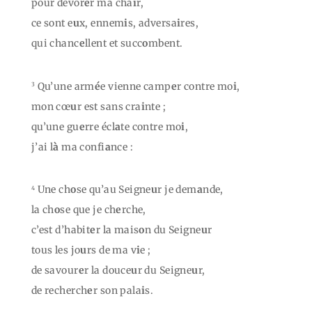
pour dévor
e
r ma cha
i
r,
ce sont e
u
x, ennem
i
s, adversa
i
res,
qui chanc
e
llent et succ
o
mbent.
Qu’une arm
é
e vienne camp
e
r contre mo
i
,
3
mon cœ
u
r est sans cra
i
nte ;
qu’une gu
e
rre écl
a
te contre mo
i
,
j’ai l
à
ma confi
a
nce :
Une ch
o
se qu’au Seigne
u
r je dem
a
nde,
4
la ch
o
se que je ch
e
rche,
c’est d’habit
e
r la mais
o
n du Seigne
u
r
tous les jo
u
rs de ma v
i
e ;
de savour
e
r la douce
u
r du Seigne
u
r,
de recherch
e
r son pala
i
s.