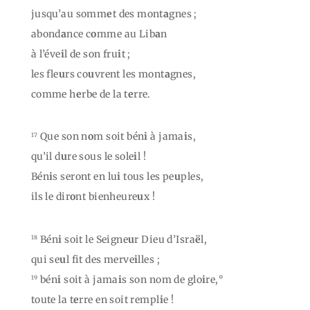
jusqu’au somm
e
t des mont
a
gnes ;
abond
a
nce c
o
mme au Lib
a
n
à l’éve
i
l de son fru
i
t ;
les fle
u
rs co
u
vrent les mont
a
gnes,
comme h
e
rbe de la t
e
rre.
Que son n
o
m soit bén
i
à jama
i
s,
17
qu’il d
u
re sous le sole
i
l !
Bén
i
s seront en lu
i
tous les pe
u
ples,
ils le dir
o
nt bienheure
u
x !
Bén
i
soit le Seigne
u
r Dieu d’Isra
ë
l,
18
qui se
u
l fit des merve
i
lles ;
bén
i
soit à jama
i
s son nom de glo
i
re,°
19
toute la t
e
rre en soit rempl
i
e !