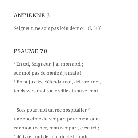
ANTIENNE 3
Seigneur, ne sois pas loin de moi ! (L 513)
PSAUME 70
En to
i
, Seigne
u
r, j’ai mon abr
i
;
1
sur mo
i
pas de h
o
nte à jama
i
s !
En ta just
i
ce défends-mo
i
, délivre-mo
i
,
2
tends vers mo
i
ton ore
i
lle et sauve-mo
i
.
Sois pour mo
i
un r
o
c hospital
i
er,°
3
une ence
i
nte de remp
a
rt pour mon sal
u
t,
car mon roch
e
r, mon remp
a
rt, c’est to
i
;
délivre-mo
i
de la ma
i
n de l’imp
i
e,
4