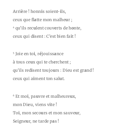
Arri
è
re ! honn
i
s soient-
i
ls,
ceux que fl
a
tte mon malhe
u
r ;
qu’ils rec
u
lent couv
e
rts de h
o
nte,
4
ceux qui d
i
sent : C’est bien fa
i
t !
Joie en to
i
, r
é
jouiss
a
nce
5
à tous ce
u
x qui te ch
e
rchent ;
qu’ils red
i
sent toujo
u
rs : Dieu est gr
a
nd !
ceux qui a
i
ment ton sal
u
t.
Et mo
i
, pa
u
vre et malheure
u
x,
6
mon Di
e
u, viens v
i
te !
To
i
, mon seco
u
rs et mon sauve
u
r,
Seigne
u
r, ne tarde p
a
s !