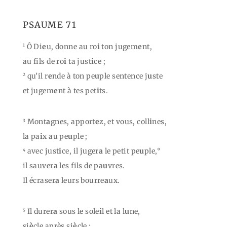
PSAUME 71
Ô Di
e
u, donne au ro
i
ton jugem
e
nt,
1
au fils de ro
i
ta just
i
ce ;
qu’il r
e
nde à ton pe
u
ple sentence j
u
ste
2
et jugem
e
nt à tes pet
i
ts.
Mont
a
gnes, apport
e
z, et vous, coll
i
nes,
3
la pa
i
x au pe
u
ple ;
avec just
i
ce, il juger
a
le petit pe
u
ple,°
4
il sauver
a
les fils de pa
u
vres.
Il écraser
a
leurs bourre
a
ux.
Il durer
a
sous le sole
i
l et la l
u
ne,
5
si
è
cle après si
è
cle ;