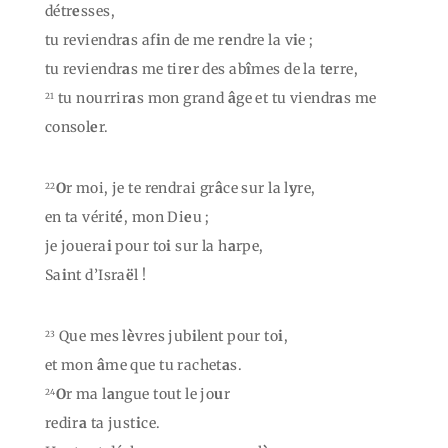
détr
e
sses,
tu reviendr
a
s af
i
n de me r
e
ndre la v
i
e ;
tu reviendr
a
s me tir
e
r des ab
î
mes de la t
e
rre,
tu nourrir
a
s mon grand
â
ge et tu viendr
a
s me
21
consol
e
r.
O
r moi, je te rendrai gr
â
ce sur la l
y
re,
22
en ta vérit
é
, mon Di
e
u ;
je jouera
i
pour to
i
sur la h
a
rpe,
Sa
i
nt d’Isra
ë
l !
Que mes l
è
vres jub
i
lent pour to
i
,
23
et mon
â
me que tu rachet
a
s.
O
r ma l
a
ngue tout le jo
u
r
24
redir
a
ta just
i
ce.