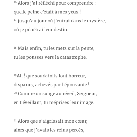
Al
o
rs j’ai réfléch
i
pour compr
e
ndre :
16
quelle pe
i
ne c’éta
i
t à mes ye
u
x !
jusqu’au jo
u
r où j’entra
i
dans le myst
è
re,
17
o
ù
je pénétra
i
leur dest
i
n.
Mais enf
i
n, tu les m
e
ts sur la p
e
nte,
18
tu les po
u
sses v
e
rs la catastr
o
phe.
A
h ! que souda
i
nils font horre
u
r,
19
dispar
u
s, achev
é
s par l’épouv
a
nte !
Comme un s
o
nge au réve
i
l, Seigne
u
r,
20
en t’éveill
a
nt, tu mépr
i
ses leur im
a
ge.
Al
o
rs que s’aigrissa
i
t mon cœ
u
r,
21
al
o
rs que j’ava
i
s les reins perc
é
s,