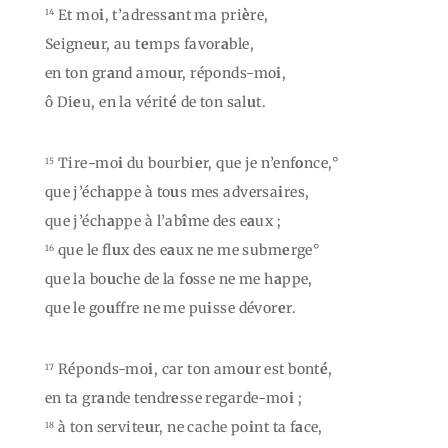
Et mo
i
, t’adress
a
nt ma pri
è
re,
14
Seigne
u
r, au t
e
mps favor
a
ble,
en ton gr
a
nd amo
u
r, réponds-mo
i
,
ô Di
e
u, en la vérit
é
de ton sal
u
t.
Tire-mo
i
du bourbi
e
r, que je n’enf
o
nce,°
15
que j’éch
a
ppe à to
u
s mes adversa
i
res,
que j’éch
a
ppe à l’ab
î
me des e
a
ux ;
que le fl
u
x des e
a
ux ne me subm
e
rge°
16
que la bo
u
che de la f
o
sse ne me h
a
ppe,
que le go
u
ffre ne me pu
i
sse dévor
e
r.
Réponds-mo
i
, car ton amo
u
r est bont
é
,
17
en ta gr
a
nde tendr
e
sse regarde-mo
i
;
à ton servite
u
r, ne cache po
i
nt ta f
a
ce,
18