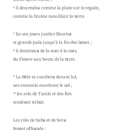
il descendr
a
comme la plu
i
e sur le rega
i
n,
6
comme la bru
i
ne mouillant la t
e
rre.
En ses jo
u
rs just
i
ce fleurir
a
7
et grande pa
i
x jusqu’à la fin des l
u
nes ;
il dominer
a
de la m
e
r à la m
e
r,
8
du Fle
u
ve aux bouts de la t
e
rre.
La B
ê
te se courber
a
devant lu
i
,
9
ses ennem
i
s mordront le s
o
l ;
les ro
i
s de Tars
i
s et des
î
les
10
rendr
o
nt trib
u
t.
Les ro
i
s de Sab
a
et de Sev
a
fer
o
nt offr
a
nde ;