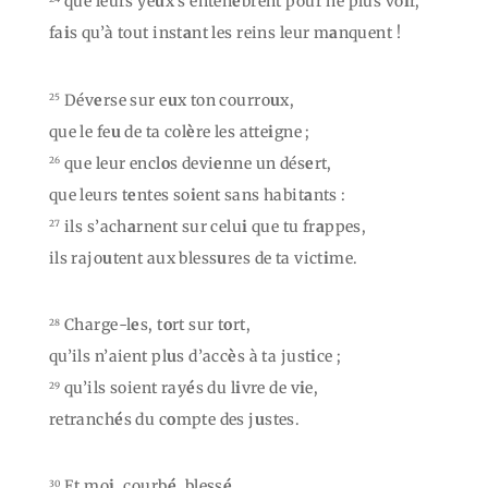
que leurs ye
u
x s’entén
è
brent pour ne plus vo
i
r,
fa
i
s qu’à tout inst
a
nt les reins leur m
a
nquent !
Dév
e
rse sur e
u
x ton courro
u
x,
25
que le fe
u
de ta col
è
re les atte
i
gne ;
que leur encl
o
s devi
e
nne un dés
e
rt,
26
que leurs t
e
ntes so
i
ent sans habit
a
nts :
ils s’ach
a
rnent sur celu
i
que tu fr
a
ppes,
27
ils rajo
u
tent aux bless
u
res de ta vict
i
me.
Charge-l
e
s, t
o
rt sur t
o
rt,
28
qu’ils n’aient pl
u
s d’acc
è
s à ta just
i
ce ;
qu’ils soient ray
é
s du l
i
vre de v
i
e,
29
retranch
é
s du c
o
mpte des j
u
stes.
Et mo
i
, courb
é
, bless
é
,
30