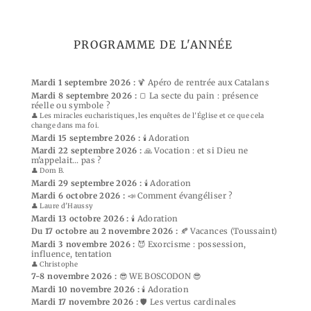
PROGRAMME DE L'ANNÉE
Mardi 1 septembre 2026 :
🍹 Apéro de rentrée aux Catalans
Mardi 8 septembre 2026 :
🍞 La secte du pain : présence
réelle ou symbole ?
👤 Les miracles eucharistiques, les enquêtes de l'Église et ce que cela
change dans ma foi.
Mardi 15 septembre 2026 :
🕯️ Adoration
Mardi 22 septembre 2026 :
🙏 Vocation : et si Dieu ne
m'appelait… pas ?
👤 Dom B.
Mardi 29 septembre 2026 :
🕯️ Adoration
Mardi 6 octobre 2026 :
📣 Comment évangéliser ?
👤 Laure d'Haussy
Mardi 13 octobre 2026 :
🕯️ Adoration
Du 17 octobre au 2 novembre 2026 :
🍂 Vacances (Toussaint)
Mardi 3 novembre 2026 :
😈 Exorcisme : possession,
influence, tentation
👤 Christophe
7-8 novembre 2026 :
😎 WE BOSCODON 😎
Mardi 10 novembre 2026 :
🕯️ Adoration
Mardi 17 novembre 2026 :
🛡️ Les vertus cardinales