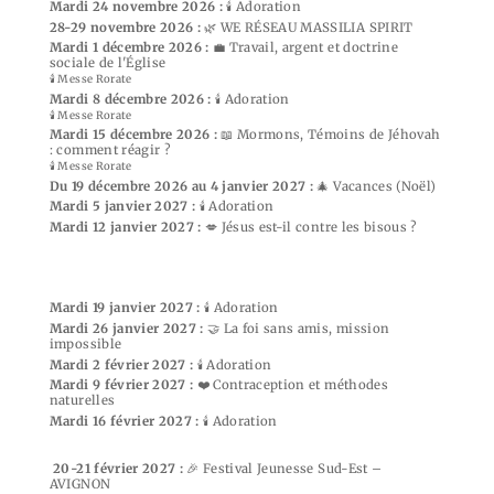
Mardi 24 novembre 2026 :
🕯️ Adoration
28-29 novembre 2026 :
🌿 WE RÉSEAU MASSILIA SPIRIT
Mardi 1 décembre 2026 :
💼 Travail, argent et doctrine
sociale de l'Église
🕯️ Messe Rorate
Mardi 8 décembre 2026 :
🕯️ Adoration
🕯️ Messe Rorate
Mardi 15 décembre 2026 :
📖 Mormons, Témoins de Jéhovah
: comment réagir ?
🕯️ Messe Rorate
Du 19 décembre 2026 au 4 janvier 2027 :
🎄 Vacances (Noël)
Mardi 5 janvier 2027 :
🕯️ Adoration
Mardi 12 janvier 2027 :
💋 Jésus est-il contre les bisous ?
Mardi 19 janvier 2027 :
🕯️ Adoration
Mardi 26 janvier 2027 :
🤝 La foi sans amis, mission
impossible
Mardi 2 février 2027 :
🕯️ Adoration
Mardi 9 février 2027 :
❤️ Contraception et méthodes
naturelles
Mardi 16 février 2027 :
🕯️ Adoration
20-21 février 2027 :
🎉 Festival Jeunesse Sud-Est –
AVIGNON