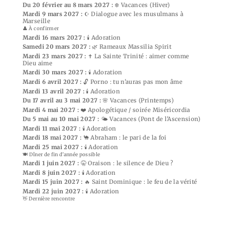
Du 20 février au 8 mars 2027 :
❄️ Vacances (Hiver)
Mardi 9 mars 2027 :
☪️ Dialogue avec les musulmans à
Marseille
👤 À confirmer
Mardi 16 mars 2027 :
🕯️ Adoration
Samedi 20 mars 2027 :
🌿 Rameaux Massilia Spirit
Mardi 23 mars 2027 :
✝️ La Sainte Trinité : aimer comme
Dieu aime
Mardi 30 mars 2027 :
🕯️ Adoration
Mardi 6 avril 2027 :
🔓 Porno : tu n'auras pas mon âme
Mardi 13 avril 2027 :
🕯️ Adoration
Du 17 avril au 3 mai 2027 :
🌸 Vacances (Printemps)
Mardi 4 mai 2027 :
❤️ Apologétique / soirée Miséricordia
Du 5 mai au 10 mai 2027 :
🌤️ Vacances (Pont de l'Ascension)
Mardi 11 mai 2027 :
🕯️ Adoration
Mardi 18 mai 2027 :
🐪 Abraham : le pari de la foi
Mardi 25 mai 2027 :
🕯️ Adoration
🍽️ Dîner de fin d'année possible
Mardi 1 juin 2027 :
🤫 Oraison : le silence de Dieu ?
Mardi 8 juin 2027 :
🕯️ Adoration
Mardi 15 juin 2027 :
🔥 Saint Dominique : le feu de la vérité
Mardi 22 juin 2027 :
🕯️ Adoration
👋 Dernière rencontre