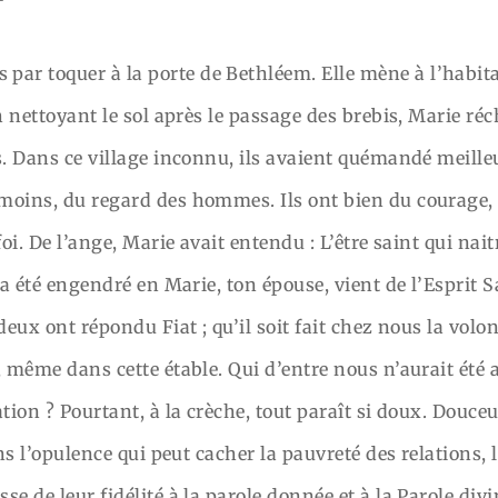
r toquer à la porte de Bethléem. Elle mène à l’habitat
h nettoyant le sol après le passage des brebis, Marie ré
s. Dans ce village inconnu, ils avaient quémandé meilleur
moins, du regard des hommes. Ils ont bien du courage, d
foi. De l’ange, Marie avait entendu : L’être saint qui nait
 a été engendré en Marie, ton épouse, vient de l’Esprit S
 deux ont répondu Fiat ; qu’il soit fait chez nous la vo
, même dans cette étable. Qui d’entre nous n’aurait été 
tion ? Pourtant, à la crèche, tout paraît si doux. Douce
ans l’opulence qui peut cacher la pauvreté des relations
e de leur fidélité à la parole donnée et à la Parole divi