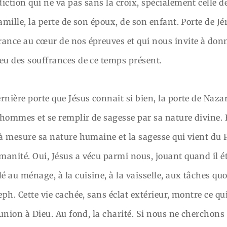
iction qui ne va pas sans la croix, spécialement celle de
amille, la perte de son époux, de son enfant. Porte de Jé
rance au cœur de nos épreuves et qui nous invite à don
eu des souffrances de ce temps présent.
nière porte que Jésus connait si bien, la porte de Nazare
 hommes et se remplir de sagesse par sa nature divine. E
 à mesure sa nature humaine et la sagesse qui vient du 
anité. Oui, Jésus a vécu parmi nous, jouant quand il éta
 au ménage, à la cuisine, à la vaisselle, aux tâches qu
eph. Cette vie cachée, sans éclat extérieur, montre ce qui
’union à Dieu. Au fond, la charité. Si nous ne cherchons 