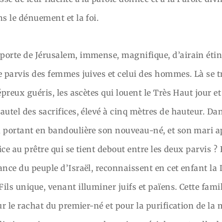
ns le dénuement et la foi.
porte de Jérusalem, immense, magnifique, d’airain étin
e parvis des femmes juives et celui des hommes. Là se tr
épreux guéris, les ascètes qui louent le Très Haut jour et 
autel des sacrifices, élevé à cinq mètres de hauteur. Da
, portant en bandoulière son nouveau-né, et son mari 
fice au prêtre qui se tient debout entre les deux parvis 
ance du peuple d’Israël, reconnaissent en cet enfant la L
ls unique, venant illuminer juifs et païens. Cette famil
ur le rachat du premier-né et pour la purification de la m