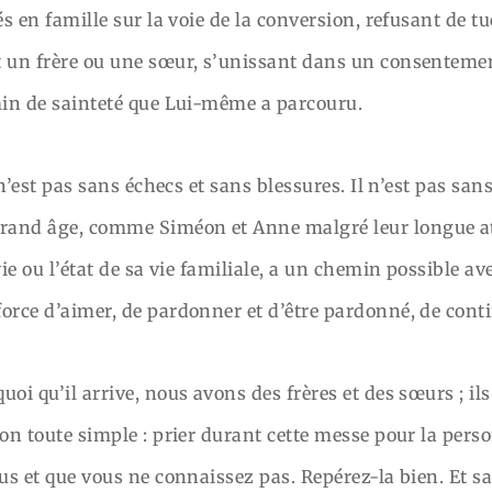
és en famille sur la voie de la conversion, refusant de t
t un frère ou une sœur, s’unissant dans un consentement
emin de sainteté que Lui-même a parcouru.
l n’est pas sans échecs et sans blessures. Il n’est pas s
rand âge, comme Siméon et Anne malgré leur longue at
vie ou l’état de sa vie familiale, a un chemin possible ave
force d’aimer, de pardonner et d’être pardonné, de cont
oi qu’il arrive, nous avons des frères et des sœurs ; il
ion toute simple : prier durant cette messe pour la perso
us et que vous ne connaissez pas. Repérez-la bien. Et sa