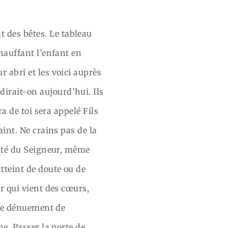
 des bêtes. Le tableau
chauffant l’enfant en
 abri et les voici auprès
irait-on aujourd’hui. Ils
ra de toi sera appelé Fils
aint. Ne crains pas de la
lonté du Seigneur, même
atteint de doute ou de
ur qui vient des cœurs,
, le dénuement de
ne. Passer la porte de